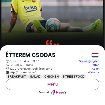
ÉTTEREM CSODAS
Open
•
Sluit om
21:00
Openingstijden
+36 30 830 9343
Bellen
3200 Gyöngyös, Belváros tér 7
Kaart
http://borimami.hu/
Website
BREAKFAST
SALAD
CHICKEN
STREETFOOD
Menu
Powered by