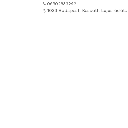
06302633242
1039 Budapest, Kossuth Lajos üdülő