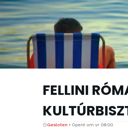
FELLINI RÓM
KULTÚRBISZ
Gesloten
•
Opent om
vr 08:00