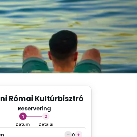
ini Római Kultúrbisztró
Reservering
1
2
Datum
Details
en
0