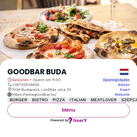
GOODBAR BUDA
Gesloten
•
Opent om
11:00
Openingstijden
+36705509434
Bellen
1024 Budapest, Lövőház utca 33
Kaart
https://www.goodbar.hu/
Website
BURGER
BISTRO
PIZZA
ITALIAN
MEATLOVER
SZEPC
Menu
Powered by