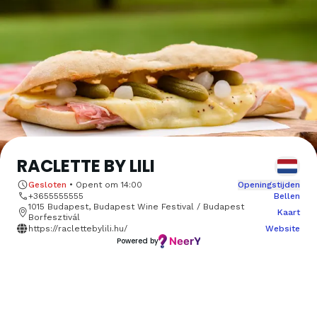
RACLETTE BY LILI
Gesloten
•
Opent om
14:00
Openingstijden
+3655555555
Bellen
1015 Budapest, Budapest Wine Festival / Budapest
Kaart
Borfesztivál
https://raclettebylili.hu/
Website
Powered by