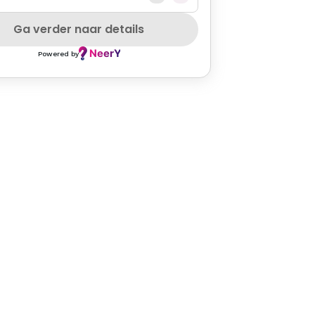
GLUTENFREE
PETFRIENDLY
ASIAN
SZEPCARD
CAKE
C
Ga verder naar details
Powered by