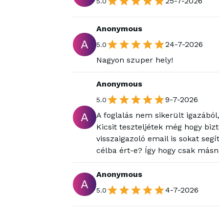
25-7-2026
5.0
Anonymous
A
24-7-2026
5.0
Nagyon szuper hely!
Anonymous
9-7-2026
5.0
A
A foglalás nem sikerült igazából
Kicsit teszteljétek még hogy bizt
visszaigazoló email is sokat seg
célba ért-e? Így hogy csak másna
Anonymous
A
4-7-2026
5.0