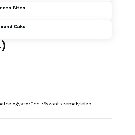
nana Bites
lmond Cake
4
)
ehetne egyszerűbb. Viszont személytelen,