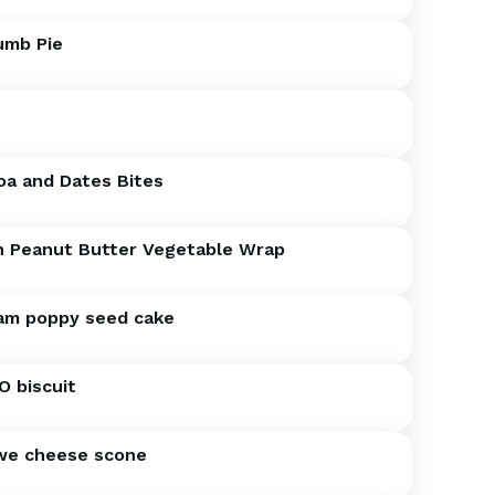
umb Pie
oa and Dates Bites
n Peanut Butter Vegetable Wrap
am poppy seed cake
O biscuit
we cheese scone