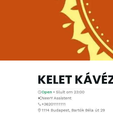
KELET KÁVÉZ
Open
•
Sluit om
23:00
NeerY Assistent
+36201111111
1114 Budapest, Bartók Béla út 29