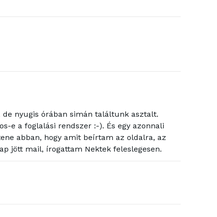
, de nyugis órában simán találtunk asztalt.
os-e a foglalási rendszer :-). És egy azonnali
ítene abban, hogy amit beírtam az oldalra, az
p jött mail, írogattam Nektek feleslegesen.