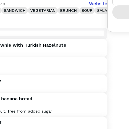
ezo
Website
SANDWICH
VEGETARIAN
BRUNCH
SOUP
SALAD
VEGAN
wnie with Turkish Hazelnuts
e
 banana bread
ruit, free from added sugar
f