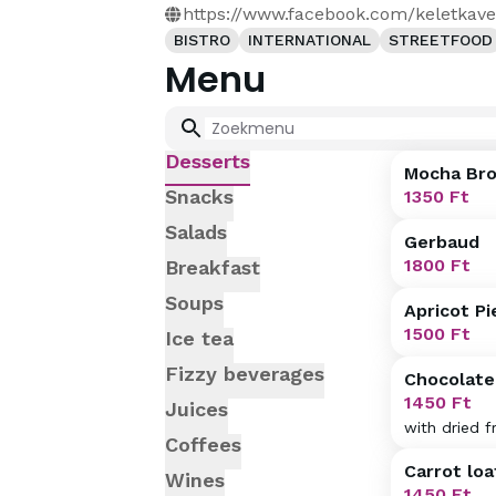
https://www.facebook.com/keletkav
BISTRO
INTERNATIONAL
STREETFOOD
Menu
Desserts
Mocha Bro
Snacks
1350
Ft
Salads
Gerbaud
1800
Ft
Breakfast
Soups
Apricot Pi
1500
Ft
Ice tea
Fizzy beverages
Chocolate
1450
Ft
Juices
with dried f
Coffees
Carrot loa
Wines
1450
Ft