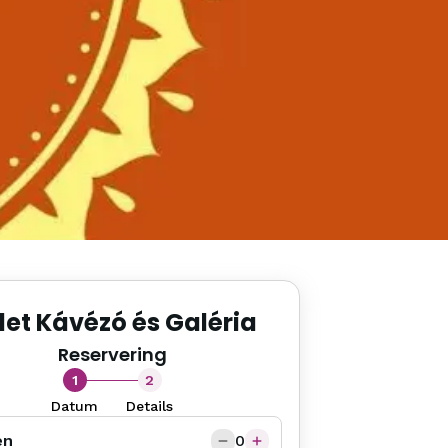
let Kávézó és Galéria
Reservering
1
2
Datum
Details
en
0