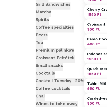
Grill Sandwiches
Cherry Cr
Matcha
1550
Ft
Spirits
Croissant
Coffee specialties
900
Ft
Beers
Paleo Coc
Tea
400
Ft
Premium pálinka's
Indonesia
Croissant Feltétek
1550
Ft
Small snacks
Quark cre
Cocktails
1550
Ft
Cocktail Tuesday -20%
Tahini MIS
Coffee cocktails
950
Ft
Chai
Curded-e
Wines to take away
800
Ft