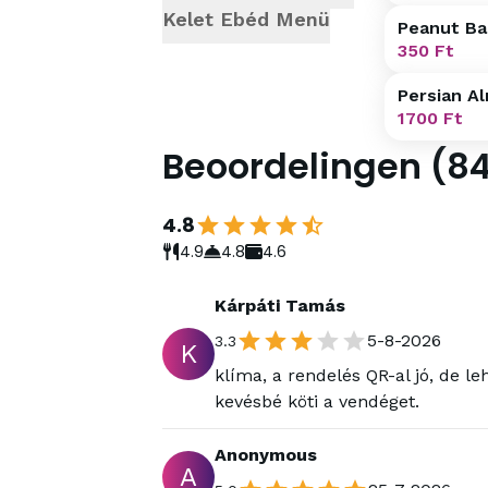
Kelet Ebéd Menü
Peanut Ba
350
Ft
Persian A
1700
Ft
Beoordelingen
(
8
4.8
4.9
4.8
4.6
Kárpáti Tamás
5-8-2026
3.3
K
klíma, a rendelés QR-al jó, de l
kevésbé köti a vendéget.
Anonymous
A