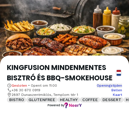
KINGFUSION MINDENMENTES
BISZTRÓ ÉS BBQ-SMOKEHOUSE
Gesloten
•
Opent om
11:00
Openingstijden
+36 30 670 0919
Bellen
2897 Dunaszentmiklós, Templom tér 1
Kaart
BISTRO
GLUTENFREE
HEALTHY
COFFEE
DESSERT
H
Powered by