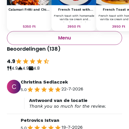
Calamari Fritti and Chips
French Toast with
French Toast w
with Remoulade
Homemade Vanilla Ice
Homemade Vanill
French toast with homemade
French toast with h
Cream and Strawberry
Cream and Ba
vanilla ice cream and
vanilla ice cream and
Ragout
strawberry ragout
5350
Ft
3950
Ft
3950
Ft
Menu
Beoordelingen
(
138
)
4.9
4.9
4.9
4.8
Christina Sedlaczek
C
22-7-2026
5.0
Antwoord van de locatie
Thank you so much for the review.
Petrovics Istvan
19-7-2026
5.0