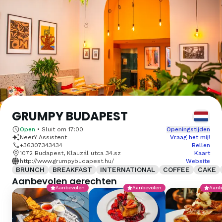
GRUMPY BUDAPEST
Open
•
Sluit om
17:00
Openingstijden
NeerY Assistent
Vraag het mij!
+36307343434
Bellen
1072 Budapest, Klauzál utca 34.sz
Kaart
http://www.grumpybudapest.hu/
Website
BRUNCH
BREAKFAST
INTERNATIONAL
COFFEE
CAKE
Aanbevolen gerechten
Aanbevolen
Aanbevolen
Aanb