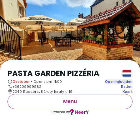
PASTA GARDEN PIZZÉRIA
Gesloten
•
Opent om
11:00
Openingstijden
+36209999982
Bellen
2040 Budaörs, Károly király u 19.
Kaart
Menu
Powered by