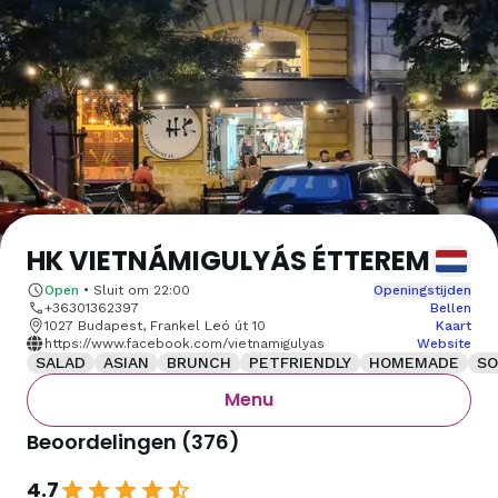
HK VIETNÁMIGULYÁS ÉTTEREM
Open
•
Sluit om
22:00
Openingstijden
+36301362397
Bellen
1027 Budapest, Frankel Leó út 10
Kaart
https://www.facebook.com/vietnamigulyas
Website
SALAD
ASIAN
BRUNCH
PETFRIENDLY
HOMEMADE
SO
Menu
Beoordelingen
(
376
)
4.7