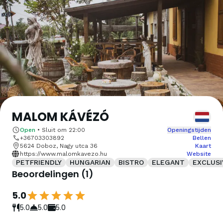
MALOM KÁVÉZÓ
Open
•
Sluit om
22:00
Openingstijden
+36703303892
Bellen
5624 Doboz, Nagy utca 36
Kaart
https://www.malomkavezo.hu
Website
PETFRIENDLY
HUNGARIAN
BISTRO
ELEGANT
EXCLUSI
Beoordelingen
(
1
)
5.0
5.0
5.0
5.0