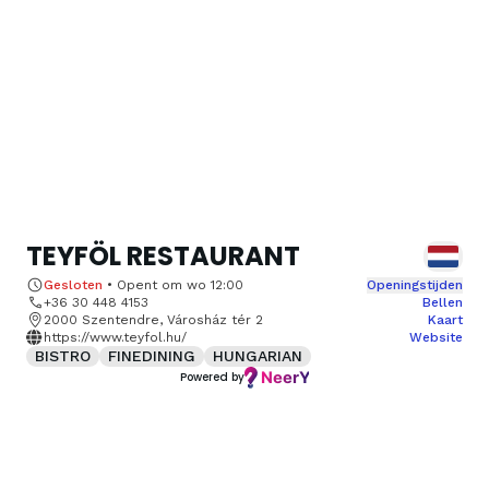
TEYFÖL RESTAURANT
Gesloten
•
Opent om
wo 12:00
Openingstijden
+36 30 448 4153
Bellen
2000 Szentendre, Városház tér 2
Kaart
https://www.teyfol.hu/
Website
BISTRO
FINEDINING
HUNGARIAN
Powered by