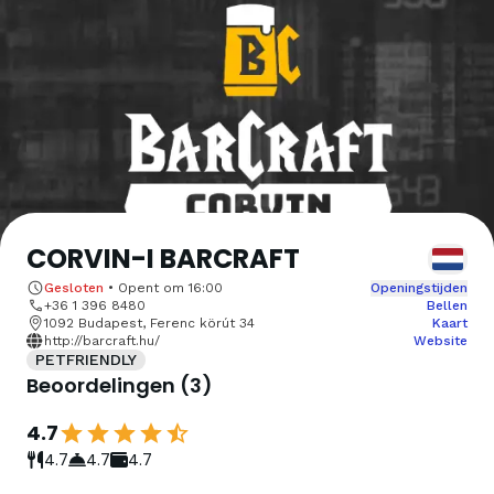
CORVIN-I BARCRAFT
Gesloten
•
Opent om
16:00
Openingstijden
+36 1 396 8480
Bellen
1092 Budapest, Ferenc körút 34
Kaart
http://barcraft.hu/
Website
PETFRIENDLY
Beoordelingen
(
3
)
4.7
4.7
4.7
4.7