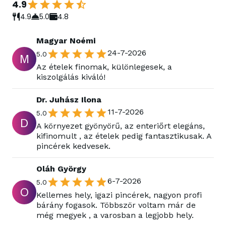
4.9
4.9
5.0
4.8
Magyar Noémi
24-7-2026
5.0
M
Az ételek finomak, különlegesek, a
kiszolgálás kiváló!
Dr. Juhász Ilona
11-7-2026
5.0
D
A környezet gyönyörű, az enteriőrt elegáns,
kifinomult , az ételek pedig fantasztikusak. A
pincérek kedvesek.
Oláh György
6-7-2026
5.0
O
Kellemes hely, igazi pincérek, nagyon profi
bárány fogasok. Többször voltam már de
még megyek , a varosban a legjobb hely.