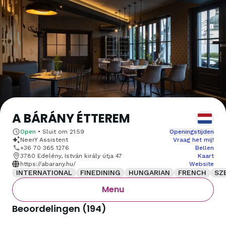
A BÁRÁNY ÉTTEREM
Open
•
Sluit om
21:59
Openingstijden
NeerY Assistent
Vraag het mij!
+36 70 365 1276
Bellen
3780 Edelény, István király útja 47
Kaart
https://abarany.hu/
Website
INTERNATIONAL
FINEDINING
HUNGARIAN
FRENCH
SZ
Menu
Beoordelingen
(
194
)