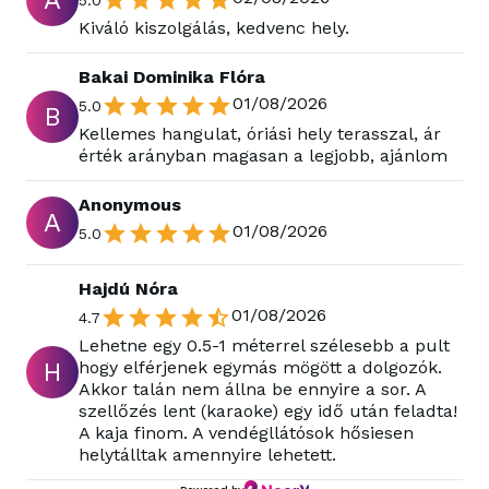
A
5.0
Kiváló kiszolgálás, kedvenc hely.
Bakai Dominika Flóra
01/08/2026
5.0
B
Kellemes hangulat, óriási hely terasszal, ár
érték arányban magasan a legjobb, ajánlom
Anonymous
A
01/08/2026
5.0
Hajdú Nóra
01/08/2026
4.7
Lehetne egy 0.5-1 méterrel szélesebb a pult
H
hogy elférjenek egymás mögött a dolgozók.
Akkor talán nem állna be ennyire a sor. A
szellőzés lent (karaoke) egy idő után feladta!
A kaja finom. A vendégllátósok hősiesen
helytálltak amennyire lehetett.