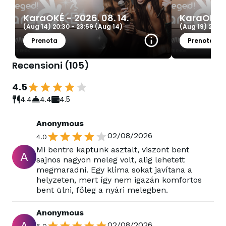
KaraOKÉ - 2026. 08. 14.
KaraOKÉ -
(Aug 14)
20:30
-
23:59
(Aug 14)
(Aug 19)
20:00
Prenota
Prenota
Recensioni
(
105
)
4.5
4.4
4.4
4.5
Anonymous
02/08/2026
4.0
Mi bentre kaptunk asztalt, viszont bent
A
sajnos nagyon meleg volt, alig lehetett
megmaradni. Egy klíma sokat javítana a
helyzeten, mert így nem igazán komfortos
bent ülni, főleg a nyári melegben.
Anonymous
02/08/2026