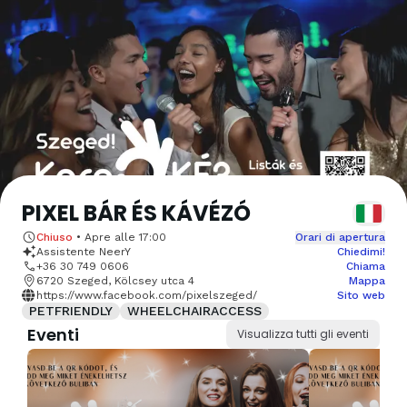
PIXEL BÁR ÉS KÁVÉZÓ
Chiuso
•
Apre alle
17:00
Orari di apertura
Assistente NeerY
Chiedimi!
+36 30 749 0606
Chiama
6720 Szeged, Kölcsey utca 4
Mappa
https://www.facebook.com/pixelszeged/
Sito web
PETFRIENDLY
WHEELCHAIRACCESS
Eventi
Visualizza tutti gli eventi