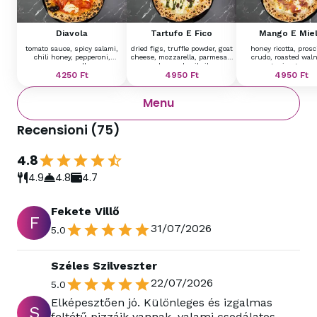
Diavola
Tartufo E Fico
Mango E Mie
tomato sauce, spicy salami,
dried figs, truffle powder, goat
honey ricotta, prosc
chili honey, pepperoni,
cheese, mozzarella, parmesan
crudo, roasted wal
mozzarella
cheese, basil oil
mango vinegar pea
4250
Ft
4950
Ft
gorgonzola, mozzar
4950
Ft
Menu
Recensioni
(
75
)
4.8
4.9
4.8
4.7
Fekete Villő
F
31/07/2026
5.0
Széles Szilveszter
22/07/2026
5.0
Elképesztően jó. Különleges és izgalmas
S
feltétű pizzáik vannak, valami csodálatos