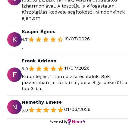
ízharmóniával. A tésztája is kifogástalan.
Kiszolgálás kedves, segítőkész. Mindenkinek
ajánlom
Kasper Ágnes
K
19/07/2026
4.7
.
Frank Adrienn
11/07/2026
5.0
F
Különleges, finom pizza és italok. Sok
pizzeriaban jártunk már, de a Biga bekerült a
top 3-ba.
Nemethy Emese
N
01/06/2026
5.0
Powered by