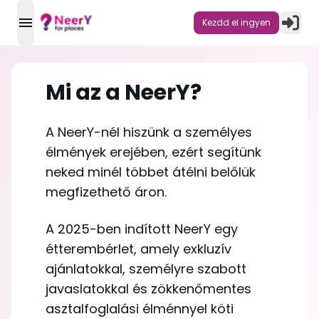
Kezdd el ingyen
open navigation menu
Mi az a NeerY?
A NeerY-nél hiszünk a személyes
élmények erejében, ezért segítünk
neked minél többet átélni belőlük
megfizethető áron.
A 2025-ben indított NeerY egy
étterembérlet, amely exkluzív
ajánlatokkal, személyre szabott
javaslatokkal és zökkenőmentes
asztalfoglalási élménnyel köti