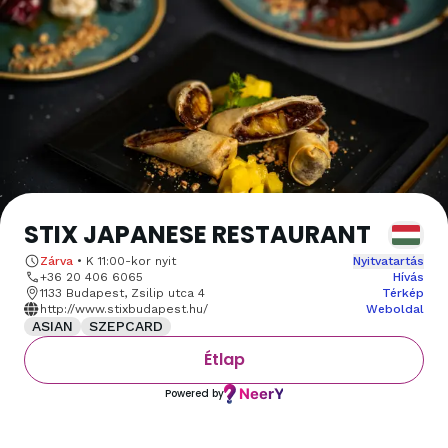
STIX JAPANESE RESTAURANT
Zárva
•
K 11:00
-kor nyit
Nyitvatartás
+36 20 406 6065
Hívás
1133 Budapest, Zsilip utca 4
Térkép
http://www.stixbudapest.hu/
Weboldal
ASIAN
SZEPCARD
Étlap
Powered by