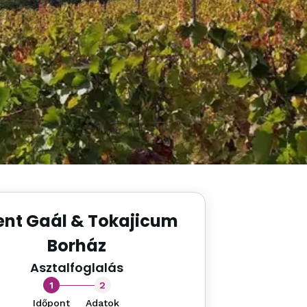
ent Gaál & Tokajicum
Borház
Asztalfoglalás
1
2
Időpont
Adatok