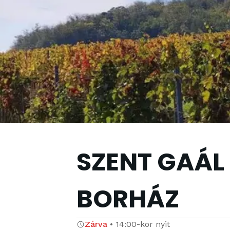
SZENT GAÁL
BORHÁZ
Zárva
•
14:00
-kor nyit