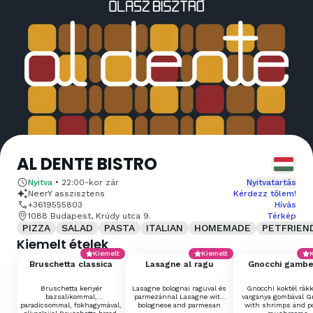
AL DENTE BISTRO
Nyitva
•
22:00
-kor zár
Nyitvatartás
NeerY asszisztens
Kérdezz tőlem!
+3619555803
Hívás
1088 Budapest, Krúdy utca 9.
Térkép
PIZZA
SALAD
PASTA
ITALIAN
HOMEMADE
PETFRIEN
Kiemelt ételek
Kiemelt
Kiemelt
Bruschetta classica
Lasagne al ragu
Gnocchi gambe
porcini
Bruschetta kenyér
Lasagne bolognai raguval és
Gnocchi koktél rákk
bazsalikommal,
parmezánnal Lasagne with
vargánya gombával G
paradicsommal, fokhagymával,
bolognese and parmesan
with shrimps and po