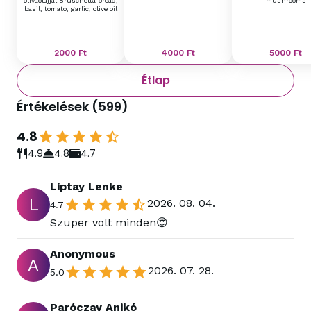
olívaolajjal Bruschetta bread,
mushrooms
basil, tomato, garlic, olive oil
2000
Ft
4000
Ft
5000
Ft
Étlap
Értékelések
(
599
)
4.8
4.9
4.8
4.7
Liptay Lenke
L
2026. 08. 04.
4.7
Szuper volt minden😍
Anonymous
A
2026. 07. 28.
5.0
Paróczay Anikó