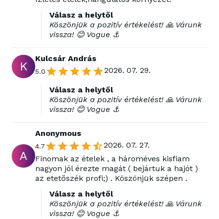
Válasz a helytől
Köszönjük a pozitív értékelést! 🙏 Várunk
vissza! 😊 Vogue ⚓
Kulcsár András
K
2026. 07. 29.
5.0
Válasz a helytől
Köszönjük a pozitív értékelést! 🙏 Várunk
vissza! 😊 Vogue ⚓
Anonymous
2026. 07. 27.
4.7
A
Finomak az ételek , a hároméves kisfiam
nagyon jól érezte magát ( bejártuk a hajót )
az etetőszék profi;) . Köszönjük szépen .
Válasz a helytől
Köszönjük a pozitív értékelést! 🙏 Várunk
vissza! 😊 Vogue ⚓