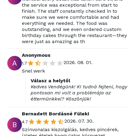
the service was exceptional from start to
finish. The staff constantly checked in to
make sure we were comfortable and had
everything we needed. The food was
outstanding, and we even ordered custom
birthday cakes through the restaurant—they
were just as amazing as th
Anonymous
A
2026. 08. 01.
1.7
Snel werk
Válasz a helytől
Kedves Vendégünk! KI tudná fejteni, hogy
pontosan mi volt a problémája az
éttermünkkel? Köszönjük!
Bernadett Bordásné Füleki
2026. 07. 30.
4.7
B
Színvonalas kiszolgálás, kedves pincérek,
ízletes ételek,hangulatos környezet.