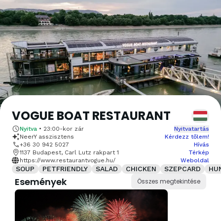
VOGUE BOAT RESTAURANT
Nyitva
•
23:00
-kor zár
Nyitvatartás
NeerY asszisztens
Kérdezz tőlem!
+36 30 942 5027
Hívás
1137 Budapest, Carl Lutz rakpart 1
Térkép
https://www.restaurantvogue.hu/
Weboldal
SOUP
PETFRIENDLY
SALAD
CHICKEN
SZEPCARD
HU
Események
Összes megtekintése