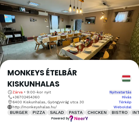
MONKEYS ÉTELBÁR
KISKUNHALAS
Zárva
•
9:00
-kor nyit
Nyitvatartás
+36702454360
Hívás
6400 Kiskunhalas, Gyöngyvirág utca 30
Térkép
http://monkeyshalas.hu/
Weboldal
BURGER
PIZZA
SALAD
PASTA
CHICKEN
BISTRO
IN
Powered by