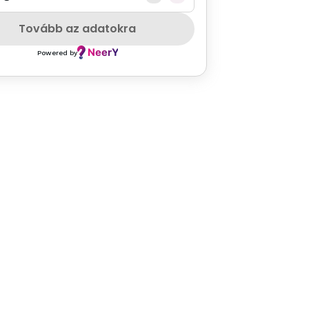
Tovább az adatokra
Powered by
iemelt
s
ont,
zalt
las
9)