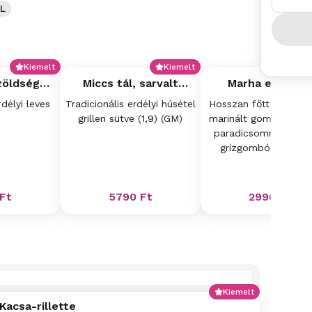
L
Kiemelt
Kiemelt
K
zöldség
Miccs tál, sarvalt
Marha erőleve
s tálban
káposztával, mustárral,
csészében (új)
rdélyi leves
Tradicionális erdélyi húsétel
Hosszan főtt marhacs
kovászolt zsemlével
grillen sütve (1,9) (GM)
marinált gombával, as
paradicsommal, kana
grízgombóccal (1,3,
Ft
5790
Ft
2990
Ft
Kiemelt
Kacsa-rillette