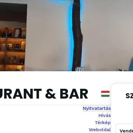
URANT & BAR
S
Nyitvatartás
Hívás
Térkép
Weboldal
Vend