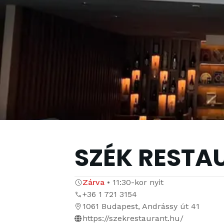
SZÉK RESTA
Zárva
•
11:30
-kor nyit
+36 1 721 3154
1061 Budapest, Andrássy út 41
https://szekrestaurant.hu/