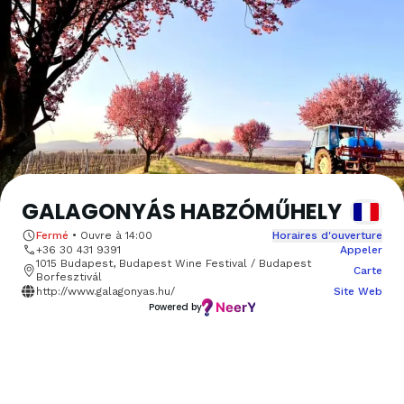
GALAGONYÁS HABZÓMŰHELY
Fermé
•
Ouvre à
14:00
Horaires d'ouverture
+36 30 431 9391
Appeler
1015 Budapest, Budapest Wine Festival / Budapest
Carte
Borfesztivál
http://www.galagonyas.hu/
Site Web
Powered by