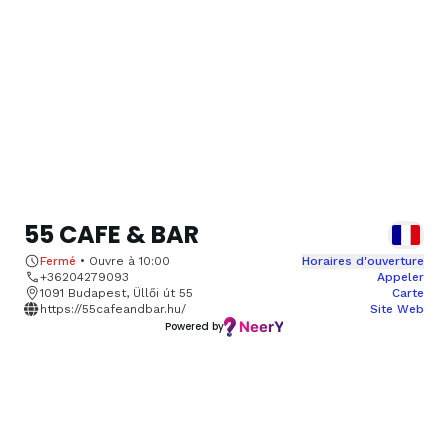
55 CAFE & BAR
Fermé
•
Ouvre à
10:00
Horaires d'ouverture
+36204279093
Appeler
1091 Budapest, Üllői út 55
Carte
https://55cafeandbar.hu/
Site Web
Powered by