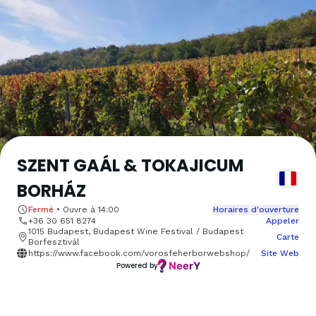
SZENT GAÁL & TOKAJICUM
BORHÁZ
Fermé
•
Ouvre à
14:00
Horaires d'ouverture
+36 30 651 8274
Appeler
1015 Budapest, Budapest Wine Festival / Budapest
Carte
Borfesztivál
https://www.facebook.com/vorosfeherborwebshop/
Site Web
Powered by