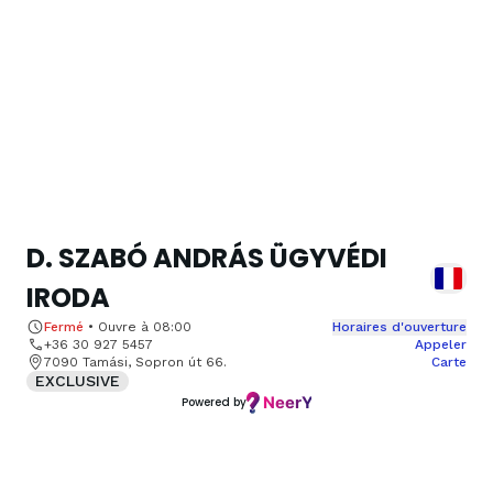
D. SZABÓ ANDRÁS ÜGYVÉDI
IRODA
Fermé
•
Ouvre à
08:00
Horaires d'ouverture
+36 30 927 5457
Appeler
7090 Tamási, Sopron út 66.
Carte
EXCLUSIVE
Powered by