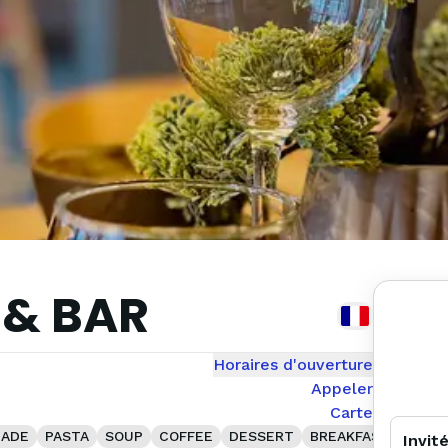
 & BAR
Horaires d'ouverture
Appeler
Carte
ADE
PASTA
SOUP
COFFEE
DESSERT
BREAKFAST
SALA
Invit