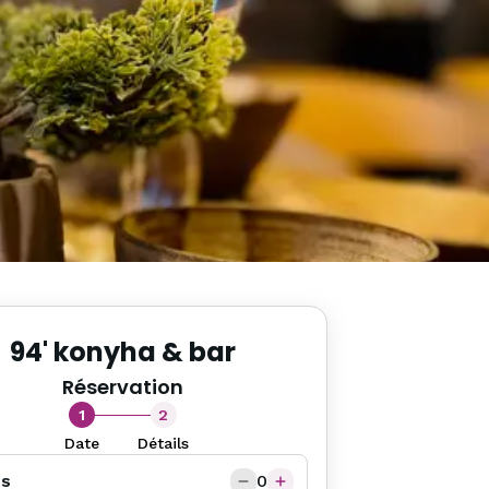
94' konyha & bar
Réservation
1
2
Date
Détails
D
és
0