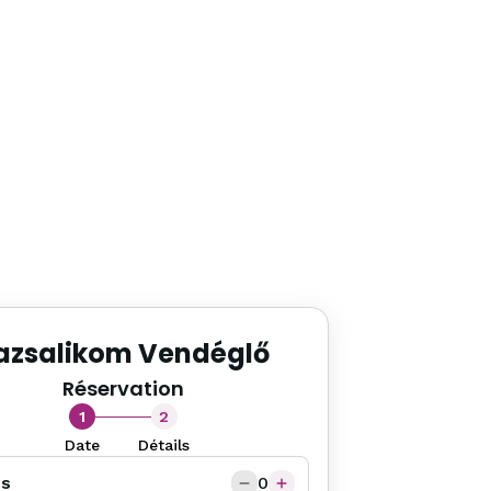
azsalikom Vendéglő
Réservation
1
2
Date
Détails
és
0