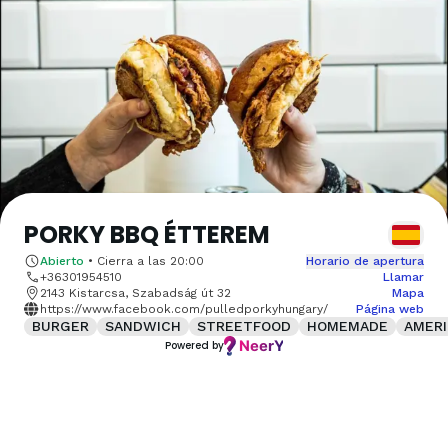
PORKY BBQ ÉTTEREM
Abierto
•
Cierra a las
20:00
Horario de apertura
+36301954510
Llamar
2143 Kistarcsa, Szabadság út 32
Mapa
https://www.facebook.com/pulledporkyhungary/
Página web
BURGER
SANDWICH
STREETFOOD
HOMEMADE
AMER
Powered by