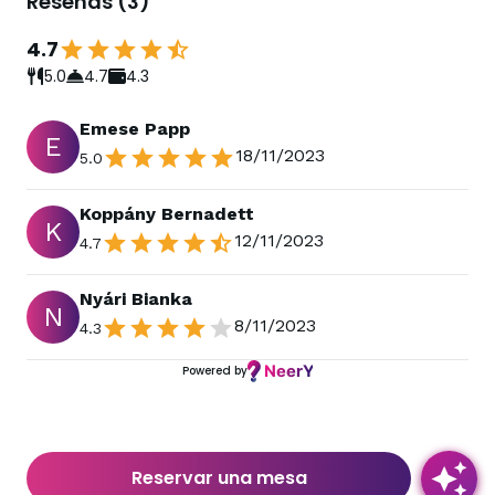
Reseñas
(
3
)
4.7
5.0
4.7
4.3
Emese Papp
E
18/11/2023
5.0
Koppány Bernadett
K
12/11/2023
4.7
Nyári Bianka
N
8/11/2023
4.3
Powered by
Reservar una mesa