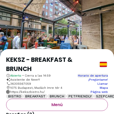
KEKSZ - BREAKFAST &
BRUNCH
Abierto
•
Cierra a las
14:59
Horario de apertura
Asistente de NeerY
¡Pregúntame!
36305567059
Llamar
1075 Budapest, Madách Imre tér 4
Mapa
https://kekszbistro.hu/
Página web
BISTRO
BREAKFAST
BRUNCH
PETFRIENDLY
SZEPCAR
Menú