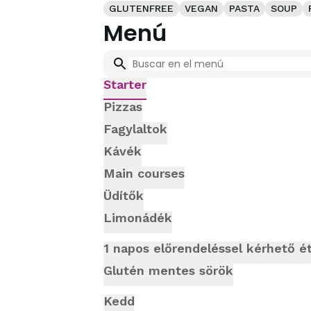
GLUTENFREE
VEGAN
PASTA
SOUP
Menú
Starter
Pizzas
Fagylaltok
Kávék
Main courses
Üdítők
Limonádék
1 napos előrendeléssel kérhető é
Glutén mentes sörök
Kedd