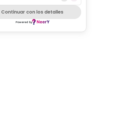
ESSERT
WHEELCHAIRACCESS
PETFRIENDLY
KIDSMEALS
V
Continuar con los detalles
Powered by