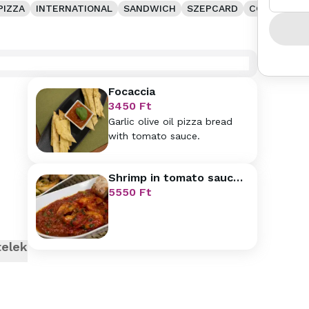
PIZZA
INTERNATIONAL
SANDWICH
SZEPCARD
COFFEE
D
Focaccia
3450
Ft
Garlic olive oil pizza bread
with tomato sauce.
Shrimp in tomato sauce
with arugula and garlic
5550
Ft
olive oil pizza bread
telek