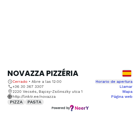
NOVAZZA PIZZÉRIA
Cerrado
•
Abre a las
12:00
Horario de apertura
+36 30 367 3307
Llamar
2220 Vecsés, Bajcsy-Zsilinszky utca 1
Mapa
http://linktr.ee/novazza
Página web
PIZZA
PASTA
Powered by