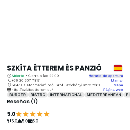
SZKÍTA ÉTTEREM ÉS PANZIÓ
Abierto
•
Cierra a las
22:00
Horario de apertura
+36 20 507 7917
Llamar
8647 Balatonmáriafürdő, Gróf Széchényi Imre tér 1
Mapa
http://szkitaetterem.eu/
Página web
BURGER
BISTRO
INTERNATIONAL
MEDITERRANEAN
P
Reseñas
(
1
)
5.0
5.0
5.0
5.0