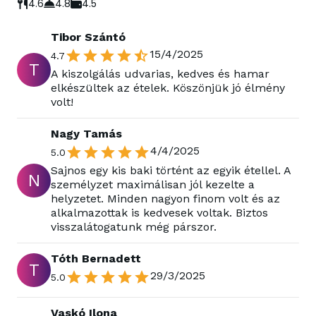
4.6
4.8
4.5
Tibor Szántó
15/4/2025
4.7
T
A kiszolgálás udvarias, kedves és hamar
elkészültek az ételek. Köszönjük jó élmény
volt!
Nagy Tamás
4/4/2025
5.0
Sajnos egy kis baki történt az egyik étellel. A
N
személyzet maximálisan jól kezelte a
helyzetet. Minden nagyon finom volt és az
alkalmazottak is kedvesek voltak. Biztos
visszalátogatunk még párszor.
Tóth Bernadett
T
29/3/2025
5.0
Vaskó Ilona