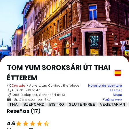
TOM YUM SOROKSÁRI ÚT THAI
ÉTTEREM
Cerrado
•
Abre a las
Contact the place
Horario de apertura
+36 70 883 2547
Llamar
1095 Budapest, Soroksári út 10
Mapa
http://www.tomyum.hu/
Página web
THAI
SZEPCARD
BISTRO
GLUTENFREE
VEGETARIAN
Reseñas
(
17
)
4.6