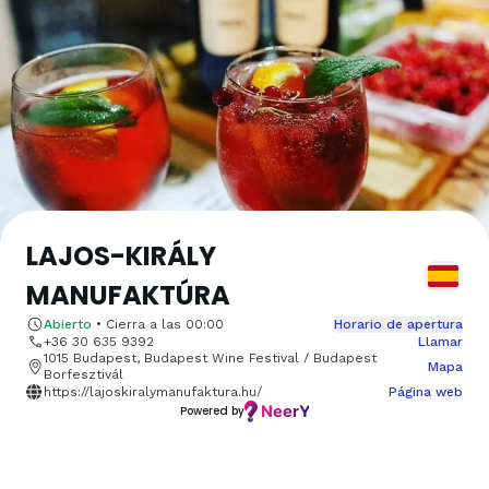
LAJOS-KIRÁLY
MANUFAKTÚRA
Abierto
•
Cierra a las
00:00
Horario de apertura
+36 30 635 9392
Llamar
1015 Budapest, Budapest Wine Festival / Budapest
Mapa
Borfesztivál
https://lajoskiralymanufaktura.hu/
Página web
Powered by