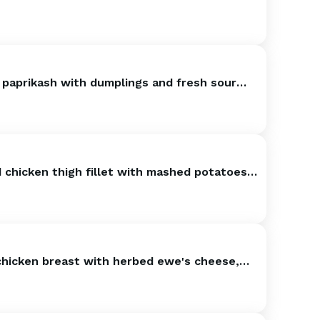
potatoes and demi-glace sauce
 paprikash with dumplings and fresh sour
 chicken thigh fillet with mashed potatoes
kled cucumber salad
 chicken breast with herbed ewe's cheese,
u gratin, served with steamed rice