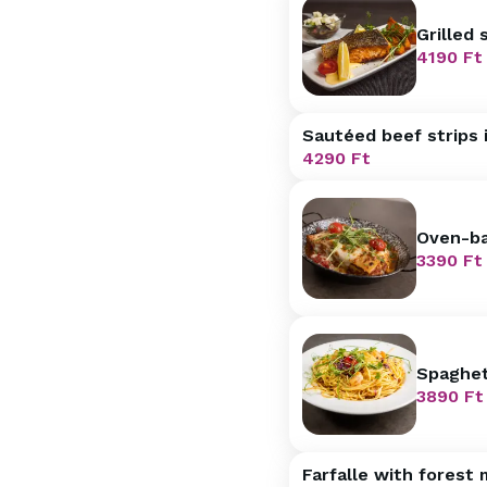
Grilled
holland
4190
Ft
Sautéed beef strips i
4290
Ft
Oven-ba
3390
Ft
Spaghet
3890
Ft
Farfalle with forest