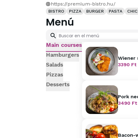
https://premium-bistro.hu/
BISTRO
PIZZA
BURGER
PASTA
CHIC
Menú
Main courses
Hamburgers
Wiener 
Salads
3390
Ft
Pizzas
Desserts
Pork ne
Lyon-st
3490
Ft
Bacon-w