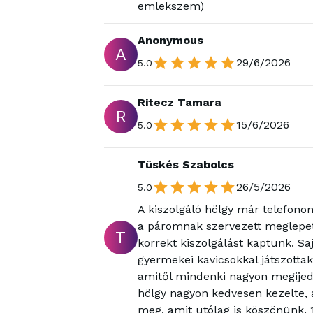
emlekszem)
Anonymous
A
29/6/2026
5.0
Ritecz Tamara
R
15/6/2026
5.0
Tüskés Szabolcs
26/5/2026
5.0
A kiszolgáló hölgy már telefonon 
a páromnak szervezett meglepeté
T
korrekt kiszolgálást kaptunk. S
gyermekei kavicsokkal játszotta
amitől mindenki nagyon megijedt,
hölgy nagyon kedvesen kezelte, 
meg, amit utólag is köszönünk. 