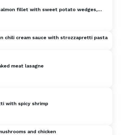
 salmon fillet with sweet potato wedges,
aise sauce, and Greek salad
n chili cream sauce with strozzapretti pasta
ked meat lasagne
ti with spicy shrimp
 mushrooms and chicken