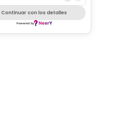
EAKFAST
SZEPCARD
CAKE
COFFEE
HUNGARIAN
DESSER
Continuar con los detalles
Powered by