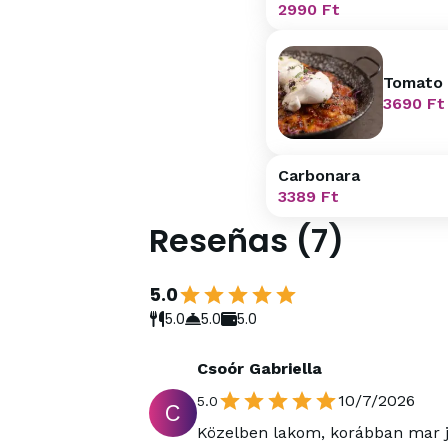
2990
Ft
Tomato 
3690
Ft
Carbonara
3389
Ft
Reseñas
(
7
)
5.0
5.0
5.0
5.0
Csoór Gabriella
10/7/2026
5.0
C
Közelben lakom, korábban mar já