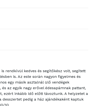
is rendkívül kedves és segítőkész volt, segített
sben is. Az este során nagyon figyelmes és
ajnos egy másik asztalnál ülő vendégek
k, és az egyik nagy erővel édesapámnak pattant,
 ezért inkább idő előtt távoztunk. A helyzetet a
a desszertet pedig a ház ajándékaként kaptuk
10/10