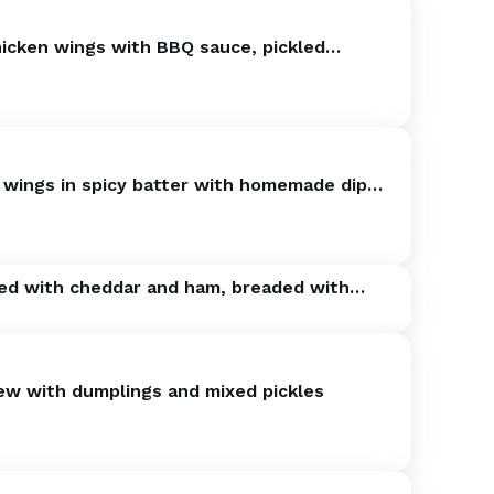
hicken wings with BBQ sauce, pickled
rs, and potato wedges
 wings in spicy batter with homemade dip
ato wedges
fed with cheddar and ham, breaded with
rved with steamed rice and fresh salad
ew with dumplings and mixed pickles