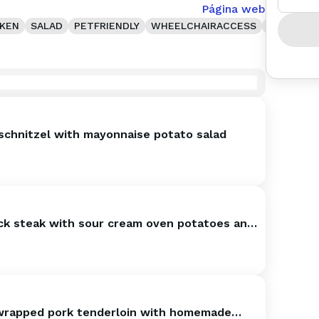
Página web
KEN
SALAD
PETFRIENDLY
WHEELCHAIRACCESS
SOUP
BR
schnitzel with mayonnaise potato salad
ck steak with sour cream oven potatoes and
yles onions
rapped pork tenderloin with homemade