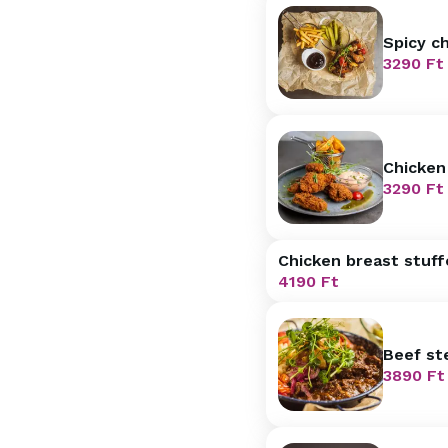
Spicy c
cucumbe
3290
Ft
Chicken
and pot
3290
Ft
Chicken breast stuf
homemade chumbs, se
4190
Ft
Beef st
3890
Ft