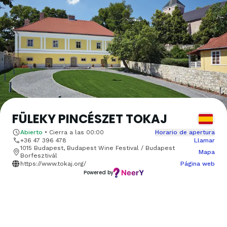
FÜLEKY PINCÉSZET TOKAJ
Abierto
•
Cierra a las
00:00
Horario de apertura
+36 47 396 478
Llamar
1015 Budapest, Budapest Wine Festival / Budapest
Mapa
Borfesztivál
https://www.tokaj.org/
Página web
Powered by