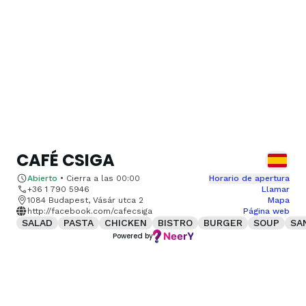
CAFÉ CSIGA
Abierto
•
Cierra a las
00:00
Horario de apertura
+36 1 790 5946
Llamar
1084 Budapest, Vásár utca 2
Mapa
http://facebook.com/cafecsiga
Página web
SALAD
PASTA
CHICKEN
BISTRO
BURGER
SOUP
SA
Powered by