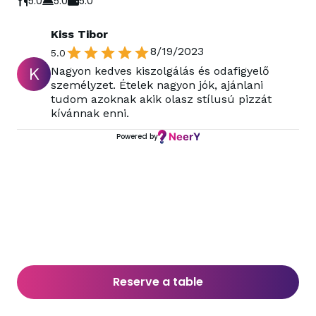
5.0
5.0
5.0
Kiss Tibor
8/19/2023
5.0
K
Nagyon kedves kiszolgálás és odafigyelő
személyzet. Ételek nagyon jók, ajánlani
tudom azoknak akik olasz stílusú pizzát
kívánnak enni.
Powered by
Reserve a table