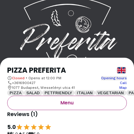
PIZZA PREFERITA
Closed
•
Opens at
12:00 PM
Opening hours
+3616900427
Call
1077 Budapest, Wesselényi utca 41
Map
PIZZA
SALAD
PETFRIENDLY
ITALIAN
VEGETARIAN
PA
Menu
Reviews
(
1
)
5.0