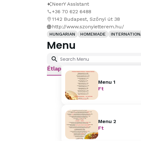
NeerY Assistant
+36 70 622 6488
1142 Budapest, Szőnyi út 38
http://www.szonyietterem.hu/
HUNGARIAN
HOMEMADE
INTERNATION
Menu
Étlap
Menu 1
Ft
Menu 2
Ft