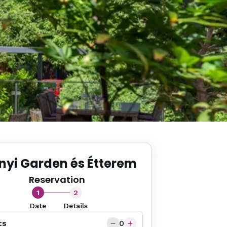
nyi Garden és Étterem
Reservation
1
2
Date
Details
ts
0