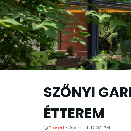
SZŐNYI GAR
ÉTTEREM
Closed
•
Opens at
12:00 PM