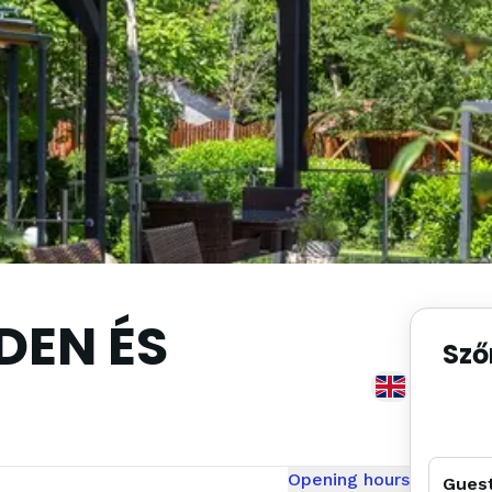
DEN ÉS
Sző
Opening hours
Gues