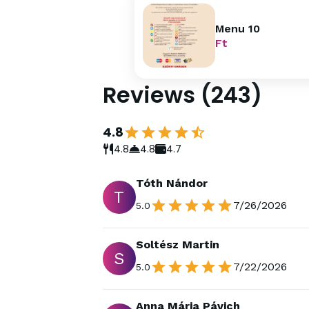
Menu 10
Ft
Reviews
(
243
)
4.8
4.8
4.8
4.7
Tóth Nándor
T
7/26/2026
5.0
Soltész Martin
S
7/22/2026
5.0
Anna Mária Pávich