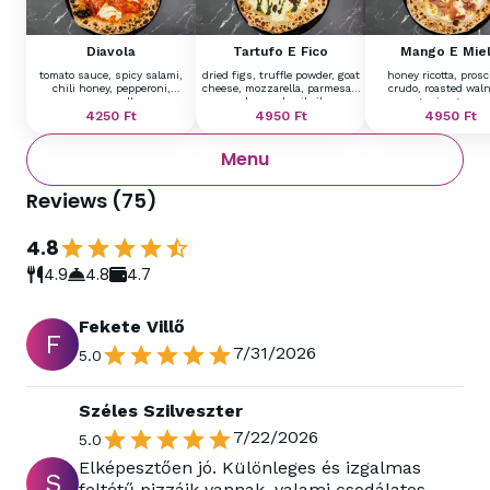
Diavola
Tartufo E Fico
Mango E Mie
tomato sauce, spicy salami,
dried figs, truffle powder, goat
honey ricotta, prosc
chili honey, pepperoni,
cheese, mozzarella, parmesan
crudo, roasted wal
mozzarella
cheese, basil oil
mango vinegar pea
4250
Ft
4950
Ft
gorgonzola, mozzar
4950
Ft
Menu
Reviews
(
75
)
4.8
4.9
4.8
4.7
Fekete Villő
F
7/31/2026
5.0
Széles Szilveszter
7/22/2026
5.0
Elképesztően jó. Különleges és izgalmas
S
feltétű pizzáik vannak, valami csodálatos