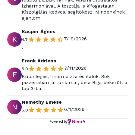
ízharmóniával. A tésztája is kifogástalan.
Kiszolgálás kedves, segítőkész. Mindenkinek
ajánlom
Kasper Ágnes
K
7/19/2026
4.7
.
Frank Adrienn
7/11/2026
5.0
F
Különleges, finom pizza és italok. Sok
pizzeriaban jártunk már, de a Biga bekerült a
top 3-ba.
Nemethy Emese
N
6/1/2026
5.0
Powered by