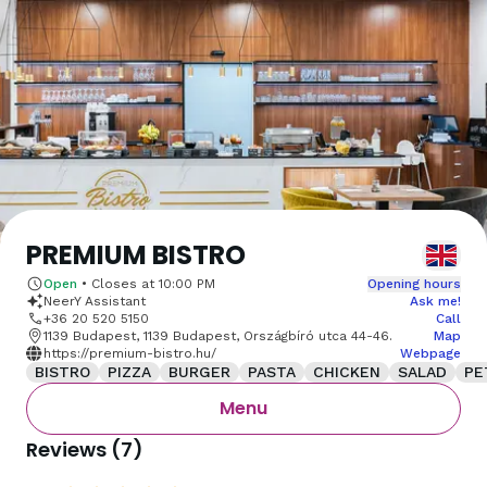
PREMIUM BISTRO
Open
•
Closes at
10:00 PM
Opening hours
NeerY Assistant
Ask me!
+36 20 520 5150
Call
1139 Budapest, 1139 Budapest, Országbíró utca 44-46.
Map
https://premium-bistro.hu/
Webpage
BISTRO
PIZZA
BURGER
PASTA
CHICKEN
SALAD
PE
Menu
Reviews
(
7
)