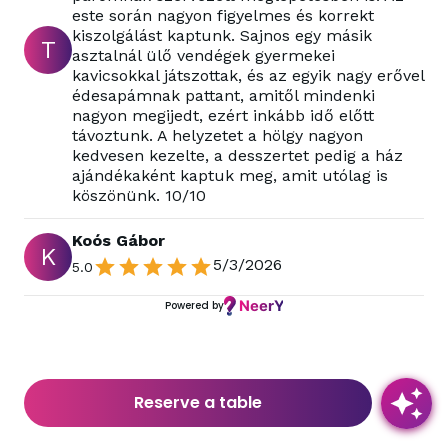
este során nagyon figyelmes és korrekt
kiszolgálást kaptunk. Sajnos egy másik
T
asztalnál ülő vendégek gyermekei
kavicsokkal játszottak, és az egyik nagy erővel
édesapámnak pattant, amitől mindenki
nagyon megijedt, ezért inkább idő előtt
távoztunk. A helyzetet a hölgy nagyon
kedvesen kezelte, a desszertet pedig a ház
ajándékaként kaptuk meg, amit utólag is
köszönünk. 10/10
Koós Gábor
K
5/3/2026
5.0
Powered by
Reserve a table