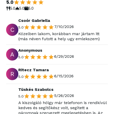
5.0
5.0
5.0
5.0
Csoór Gabriella
7/10/2026
5.0
C
Közelben lakom, korábban mar jártam itt
(más néven futott a hely ugy emlekszem)
Anonymous
A
6/29/2026
5.0
Ritecz Tamara
R
6/15/2026
5.0
Tüskés Szabolcs
5/26/2026
5.0
A kiszolgáló hölgy már telefonon is rendkívül
kedves és segítőkész volt, segített a
páromnak szervezett meglepetésben is. Az