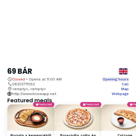
69 BÁR
Closed
•
Opens at
11:00 AM
Opening hours
06302711052
Call
<empty>, <empty>
Map
http://www.knowapp.net
Webpage
Featured meals
Featured
Featured
Fe
Burrata a kemencéből
Prosciutto cotto és
Calzone