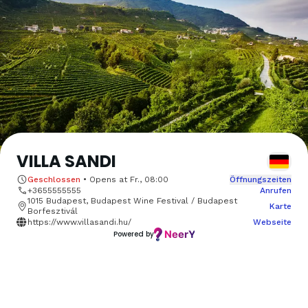
VILLA SANDI
Geschlossen
•
Opens at
Fr., 08:00
Öffnungszeiten
+3655555555
Anrufen
1015 Budapest, Budapest Wine Festival / Budapest
Karte
Borfesztivál
https://www.villasandi.hu/
Webseite
Powered by