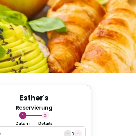
Esther's
Reservierung
1
2
Datum
Details
e
0