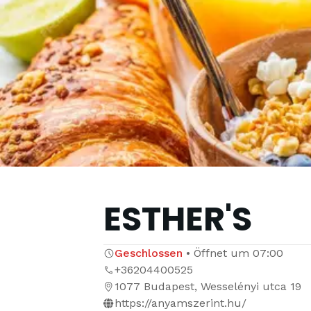
ESTHER'S
Geschlossen
•
Öffnet um
07:00
+36204400525
1077 Budapest, Wesselényi utca 19
https://anyamszerint.hu/