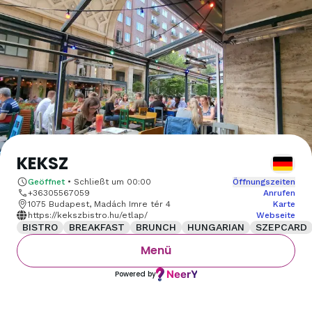
KEKSZ
Geöffnet
•
Schließt um
00:00
Öffnungszeiten
+36305567059
Anrufen
1075 Budapest, Madách Imre tér 4
Karte
https://kekszbistro.hu/etlap/
Webseite
BISTRO
BREAKFAST
BRUNCH
HUNGARIAN
SZEPCARD
Menü
Powered by