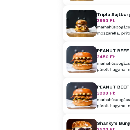
majo, hagyma, cs
Tripla Sajtbur
3950
Ft
marhahúspogácsa,
mozzarella, pirí
majo, hagyma, cs
PEANUT BEEF 
3450
Ft
marhahúspogácsa
párolt hagyma, 
PEANUT BEEF 
3900
Ft
marhahúspogácsa
párolt hagyma, 
Shanky's Burg
3500
Ft