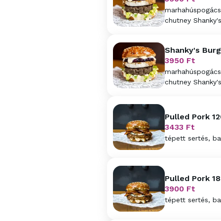
marhahúspogácsa,
chutney Shanky's 
Shanky's Burg
3950
Ft
marhahúspogácsa,
chutney Shanky's 
Pulled Pork 12
3433
Ft
tépett sertés, ba
Pulled Pork 1
3900
Ft
tépett sertés, ba