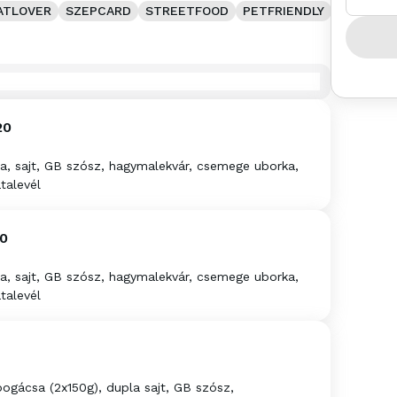
ATLOVER
SZEPCARD
STREETFOOD
PETFRIENDLY
20
, sajt, GB szósz, hagymalekvár, csemege uborka,
talevél
0
, sajt, GB szósz, hagymalekvár, csemege uborka,
talevél
gácsa (2x150g), dupla sajt, GB szósz,