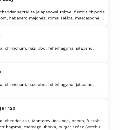
eddar sajttal és jalapenoval töltve, füstölt chipotle
csom, habanero majonéz, római saláta, mascarpone,
hagyma
0
 chimichurri, házi bbq, fehérhagyma, jalapeno,
0
 chimichurri, házi bbq, fehérhagyma, jalapeno,
ger 120
 cheddar sajt, Monterey Jack sajt, bacon, füstölt
tott hagyma, csemege uborka, burger szósz (ketchup,