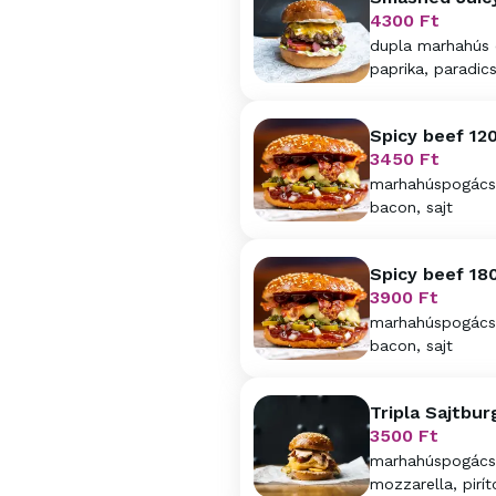
4300
Ft
dupla marhahús ch
paprika, paradi
kólában pácolt 
Spicy beef 12
3450
Ft
marhahúspogácsa,
bacon, sajt
Spicy beef 18
3900
Ft
marhahúspogácsa,
bacon, sajt
Tripla Sajtbur
3500
Ft
marhahúspogácsa,
mozzarella, pirí