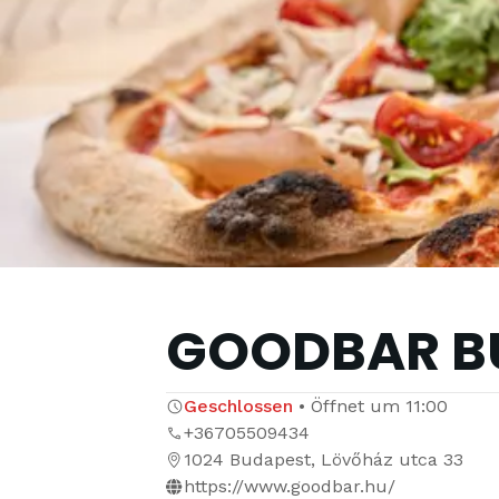
GOODBAR B
Geschlossen
•
Öffnet um
11:00
+36705509434
1024 Budapest, Lövőház utca 33
https://www.goodbar.hu/