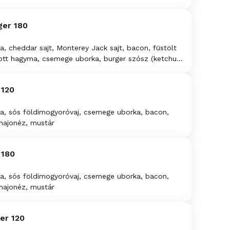
. uborka)
ger 180
 cheddar sajt, Monterey Jack sajt, bacon, füstölt
tott hagyma, csemege uborka, burger szósz (ketchup,
. uborka)
120
, sós földimogyoróvaj, csemege uborka, bacon,
majonéz, mustár
180
, sós földimogyoróvaj, csemege uborka, bacon,
majonéz, mustár
er 120