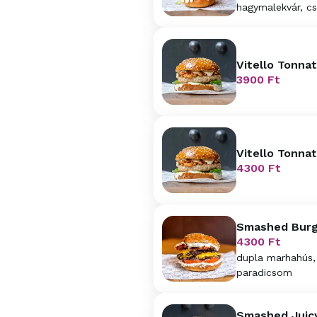
hagymalekvár, cs
Vitello Tonnat
3900
Ft
Vitello Tonna
4300
Ft
Smashed Burg
4300
Ft
dupla marhahús,
paradicsom
Smashed Juic