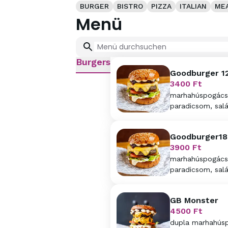
BURGER
BISTRO
PIZZA
ITALIAN
ME
Menü
Burgers
Goodburger 1
3400
Ft
marhahúspogácsa
paradicsom, salá
Goodburger18
3900
Ft
marhahúspogácsa
paradicsom, salá
GB Monster
4500
Ft
dupla marhahúspo