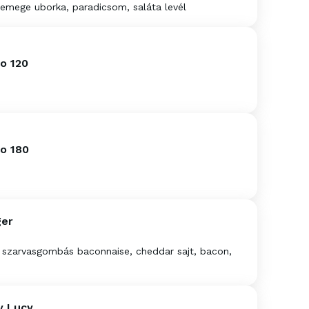
emege uborka, paradicsom, saláta levél
o 120
to 180
er
 szarvasgombás baconnaise, cheddar sajt, bacon,
y Lucy