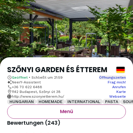
SZŐNYI GARDEN ÉS ÉTTEREM
Geöffnet
•
Schließt um
21:59
Öffnungszeiten
NeerY-Assistent
Frag mich!
+36 70 622 6488
Anrufen
1142 Budapest, Szőnyi út 38
Karte
http://www.szonyietterem.hu/
Webseite
HUNGARIAN
HOMEMADE
INTERNATIONAL
PASTA
SOU
Menü
Bewertungen
(
243
)