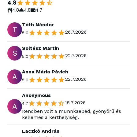
4.8
4.8
4.8
4.7
Tóth Nándor
T
26.7.2026
5.0
Soltész Martin
S
22.7.2026
5.0
Anna Mária Pávich
A
22.7.2026
5.0
Anonymous
15.7.2026
4.7
A
Rendben volt a munnkaebéd, gyönyörű és
kellemes a kerthelyiség.
Laczkó András