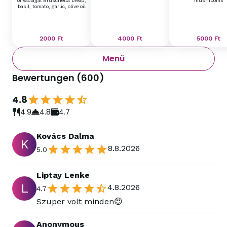
olívaolajjal Bruschetta bread,
mushrooms
basil, tomato, garlic, olive oil
2000
Ft
4000
Ft
5000
Ft
Menü
Bewertungen
(
600
)
4.8
4.9
4.8
4.7
Kovács Dalma
K
8.8.2026
5.0
Liptay Lenke
L
4.8.2026
4.7
Szuper volt minden😍
Anonymous