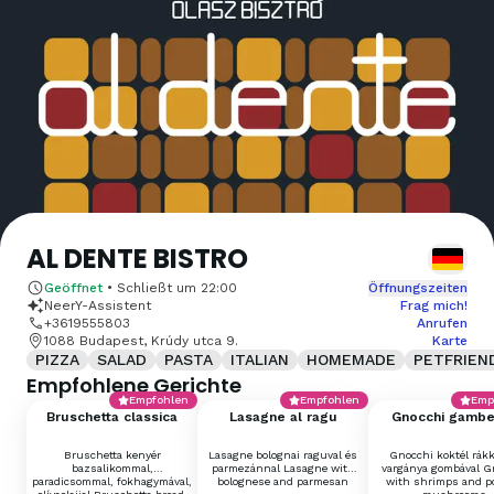
AL DENTE BISTRO
Geöffnet
•
Schließt um
22:00
Öffnungszeiten
NeerY-Assistent
Frag mich!
+3619555803
Anrufen
1088 Budapest, Krúdy utca 9.
Karte
PIZZA
SALAD
PASTA
ITALIAN
HOMEMADE
PETFRIEN
Empfohlene Gerichte
Empfohlen
Empfohlen
Emp
Bruschetta classica
Lasagne al ragu
Gnocchi gambe
porcini
Bruschetta kenyér
Lasagne bolognai raguval és
Gnocchi koktél rákk
bazsalikommal,
parmezánnal Lasagne with
vargánya gombával G
paradicsommal, fokhagymával,
bolognese and parmesan
with shrimps and po