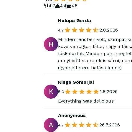
4.7
4.4
4.5
Halupa Gerda
2.8.2026
4.7
Minden rendben volt, szimpatiku
H
követve rögtön látta, hogy a tás
táskatartót. Minden pont megfel
ennyi időt szeretek is várni, ne
(gyorsétterem hatása lenne).
Kinga Somorjai
K
1.8.2026
5.0
Everything was delicious
Anonymous
A
26.7.2026
4.7