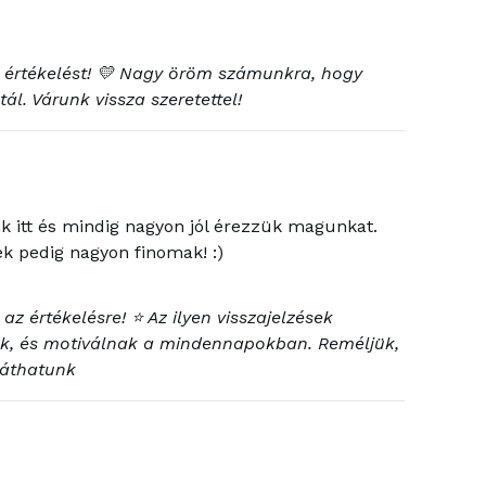
 értékelést! 💛 Nagy öröm számunkra, hogy
ál. Várunk vissza szeretettel!
 itt és mindig nagyon jól érezzük magunkat.
ek pedig nagyon finomak! :)
az értékelésre! ⭐ Az ilyen visszajelzések
nk, és motiválnak a mindennapokban. Reméljük,
láthatunk