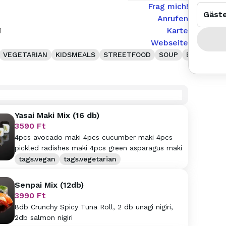
Frag mich!
Gäst
Anrufen
1
Karte
Webseite
VEGETARIAN
KIDSMEALS
STREETFOOD
SOUP
EXCLUSIVE
Yasai Maki Mix (16 db)
3590
Ft
4pcs avocado maki 4pcs cucumber maki 4pcs
pickled radishes maki 4pcs green asparagus maki
tags.vegan
tags.vegetarian
Senpai Mix (12db)
3990
Ft
8db Crunchy Spicy Tuna Roll, 2 db unagi nigiri,
2db salmon nigiri