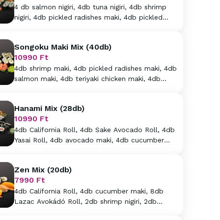
4 db salmon nigiri, 4db tuna nigiri, 4db shrimp
nigiri, 4db pickled radishes maki, 4db pickled
pumpkin maki, 4db avocado maki, 4db
cucumber maki
Songoku Maki Mix (40db)
10990
Ft
4db shrimp maki, 4db pickled radishes maki, 4db
salmon maki, 4db teriyaki chicken maki, 4db
surimi maki, 4db cucumber maki, 4db avocado
maki, 4db tuna maki, 4db pickled pumpkin, 4db
Hanami Mix (28db)
teriyaki salmon maki
10990
Ft
4db California Roll, 4db Sake Avocado Roll, 4db
Yasai Roll, 4db avocado maki, 4db cucumber
maki, 4db tuna-radishes maki, 4db salmon maki
Zen Mix (20db)
7990
Ft
4db California Roll, 4db cucumber maki, 8db
Lazac Avokádó Roll, 2db shrimp nigiri, 2db
salmon nigiri