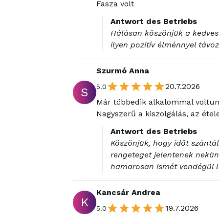
Fasza volt
Antwort des Betriebs
Hálásan köszönjük a kedves
ilyen pozitív élménnyel távozt
Szurmó Anna
20.7.2026
5.0
S
Már többedik alkalommal voltunk
Nagyszerű a kiszolgálás, az étel
Antwort des Betriebs
Köszönjük, hogy időt szántál 
rengeteget jelentenek nekü
hamarosan ismét vendégül 
Kancsár Andrea
K
19.7.2026
5.0