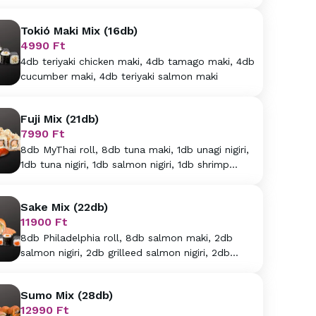
Tokió Maki Mix (16db)
4990
Ft
4db teriyaki chicken maki, 4db tamago maki, 4db
cucumber maki, 4db teriyaki salmon maki
Fuji Mix (21db)
7990
Ft
8db MyThai roll, 8db tuna maki, 1db unagi nigiri,
1db tuna nigiri, 1db salmon nigiri, 1db shrimp
nigiri, 1db squid nigiri
Sake Mix (22db)
11900
Ft
8db Philadelphia roll, 8db salmon maki, 2db
salmon nigiri, 2db grilleed salmon nigiri, 2db
salmon sashimi
Sumo Mix (28db)
12990
Ft