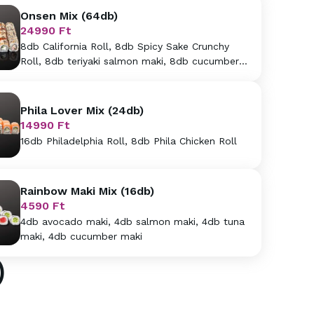
Onsen Mix (64db)
24990
Ft
8db California Roll, 8db Spicy Sake Crunchy
Roll, 8db teriyaki salmon maki, 8db cucumber
maki, 8db Yasai Roll, 8db MyThai Roll, 8db
Dragon Roll, 8db Philadelphia Roll
Phila Lover Mix (24db)
14990
Ft
16db Philadelphia Roll, 8db Phila Chicken Roll
Rainbow Maki Mix (16db)
4590
Ft
4db avocado maki, 4db salmon maki, 4db tuna
maki, 4db cucumber maki
)