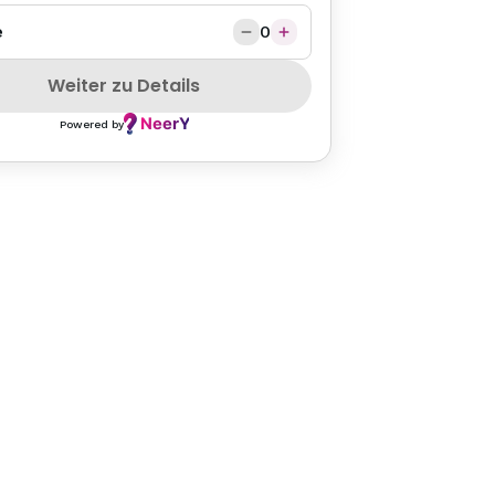
e
0
Weiter zu Details
PETFRIENDLY
SZEPCARD
HEALTHY
SALAD
CHICKEN
PA
Powered by